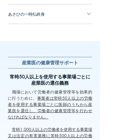
まとまった一時金で、大きな安心！ 最高3億
等の財源として活用できます！ 経営者・役員
の支払いのための事業保障資金の確保ができ
企業経営者の様々なニーズにお応えします。
円までご加入いただけるため、経営者さまが
の方が万一のときに、短期借入金の返済や買
ます。 特長２：退職慰労金の原資として活用
あさひの一時払終身
特長１：万一のとき、死亡保険金を事業資金
「要介護3以上の状態」「死亡・高度障害状
掛金の支払いのための事業保障資金の確保が
できます！ ご勇退に合わせ、解約返戻金を退
等の財源として活用できます！ 経営者・役員
態」の時に必要となる借入金の返済資金や、
できます。 特長２：退職慰労金の原資として
「あさひの一時払終身」は、まとまった資金
職慰労金の財源としてご活用できます。 ※解
の方が万一のときに、短期借入金の返済や買
退職金の原資を十分に確保できます。 特長
活用できます！ ご勇退に合わせ、解約返戻金
をご活用いただくことで一生涯の保障の準備
約されると以後の保障はなくなります。 特長
掛金の支払いのための事業保障資金の確保が
３：年払の一括経理処理が可能！ 年払契約で
を退職慰労金の財源としてご活用できます。
と安定的な資産形成ができる保険です。 特長
３：3つの告知でお申し込みいただけます！
できます。 特長２：退職慰労金の原資として
保険料をお払込みの場合は、保険料を一括で
※解約されると以後の保障はなくなります。
１：万が一のときに備えて、一生涯の保障を
生命保険加入時の診査（医師の診査）はあり
活用できます！ ご勇退に合わせ、解約返戻金
経理処理できます。
特長３：急な資金ニーズにも対応できます！
ご準備いただけます。 特長２：万が一のとき
ません。告知のみでお申込みいただけます。
を退職慰労金の財源としてご活用できます。
産業医の健康管理サポート
契約を解約することなく、解約返戻金額の所
の保障に代えて、年金をお受取りいただけま
※解約されると以後の保障はなくなります。
定の範囲内で資金を調達できる「契約者貸付
す（年金コースへの変更には、所定の要件が
特長３：急な資金ニーズにも対応できます！
常時50人以上を使用する事業場ごとに
制度」がご利用いただけます。
あります）。 特長３：万が一のときの保障に
産業医の選任義務
契約を解約することなく、解約返戻金額の所
代えて、資金を一括でお受取りいただけま
定の範囲内で資金を調達できる「契約者貸付
職場において労働者の健康管理等を効果的
す。
制度」がご利用いただけます。 特長４：割安
に行うために、
事業者は常時50人以上の労働
者を使用する事業場ごとに医師のうちから産
な保険料 一定期間の解約返戻金額を低く設定
業医を選任し、労働者の健康管理等を行わせ
することで、保険料を割安にしています。
なければなりません。
常時1,000人以上の労働者を使用する事業場
又は法定の有害業務に常時500人以上の労働