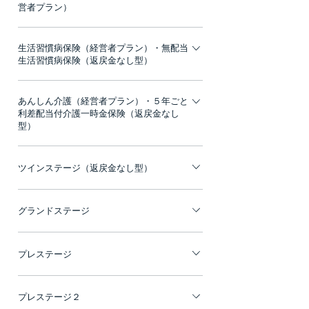
営者プラン）
当保険は、被保険者様に万一のこと等があっ
生活習慣病保険（経営者プラン）・無配当
た場合、保険金等を事業保障資金等の財源と
生活習慣病保険（返戻金なし型）
してご活用いただくための、「保障」等を目
的とする商品です。 普通定期保険（更新
無配当金生活習慣病保険（返戻金なし型）、
あんしん介護（経営者プラン）・５年ごと
型）： 長期平準定期保険に比べ、割安な保険
無配当７大疾病一時金特約（返戻金なし
利差配当付介護一時金保険（返戻金なし
料で事業保障資金、死亡退職金、弔慰金の準
型）、経営者さまと会社をまとまった一時金
型）
備ができます。 普通定期保険（長期平準定期
と入院給付金でしっかり守ります。 特長１ ７
保険）： 事業保障資金、死亡退職金、弔慰金
要介護１から備えられる初期介護一時金特約
つの生活習慣病を幅広く保障！ 特長２ 所定の
ツインステージ（返戻金なし型）
の準備ができます。 解約時の解約返戻金が緊
です。 特徴１：公的介護保険制度に完全連
診断・手術・１日以上の入院など、短期療養
急資金や退職金の財源に活用できます。 保険
動！「要介護１」から保障します。 特長２：
で復帰可能な症状でも早い段階でお支払い！
介護と万一のリスクに備え経営をサポートし
期間満了まで保険金額・保険料は変わりませ
「要介護１」から保険料の払込みが不要とな
特長３ ７大疾病一時金は「１年に１回」を限
グランドステージ
ます。 特長１：「介護」と「死亡」を保障！
ん。 普通終身保険（低解約返戻金型）： 事業
ります。 特長３：通算5,000万円までご加入
度に、何度でもお支払い！ 特長４ 年払いでの
ひとつの保険で「公的介護保険制度の要介護3
保障資金、死亡退職金、弔慰金の準備ができ
いただけます。
保険料支払いが可能！
大型災害死亡保障プランで、経営者の皆さま
以上の認定」または「死亡・高度障害状態」
ます。 解約時の解約返戻金は緊急資金や退職
プレステージ
をしっかりサポートします。 特長１：万一の
を保障します。 ※介護保険金・死亡保険金・
金の財源に活用できます。 ※契約から一定期
とき（災害）死亡保険金を事業保障資金等の
高度障害保険金のいずれかの保険金をお支払
企業経営者の様々なニーズにお応えします。
間は解約返戻金の低い期間があります。
財源として活用できます！ 経営者・役員の方
いした場合、ご契約は消滅します。 特長２：
プレステージ２
特長１：万一のとき、死亡保険金を事業資金
が万一のときに、短期借入金の返済や買掛金