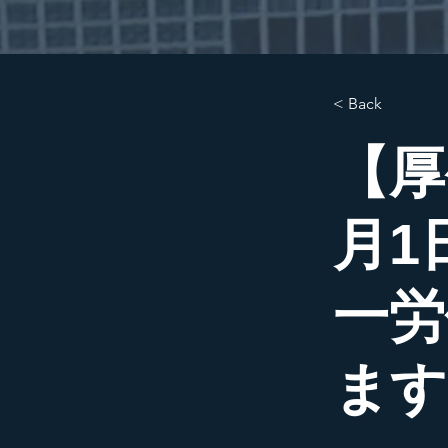
< Back
【厚
月1
一労
ます