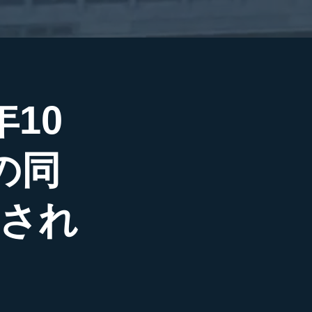
10
の同
され