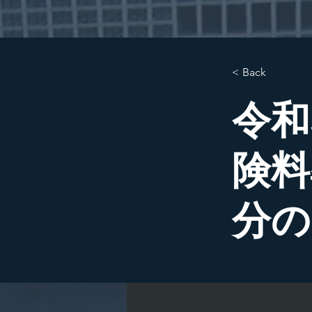
< Back
令和
険料
分の