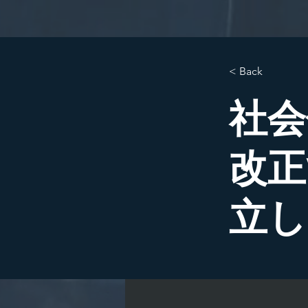
< Back
社会
改正
立し