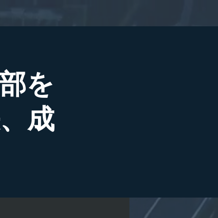
部を
、成